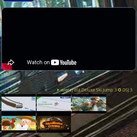
więcej dla Deluxe Ski Jump 3 ✪ DSJ 3