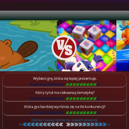
Wybierz grę, która się lepiej prezentuje.
[
\
\
\
\
\
\
\
\
\
\
\
\
\
\
\
\
\
\
]
Który tytuł ma ciekawszą tematykę?
[
\
\
\
\
\
\
\
\
\
\
\
\
\
\
\
\
\
\
]
Która gra bardziej wyróżnia się na tle konkurencji?
[
\
\
\
\
\
\
\
\
\
\
\
\
\
\
\
\
\
\
]