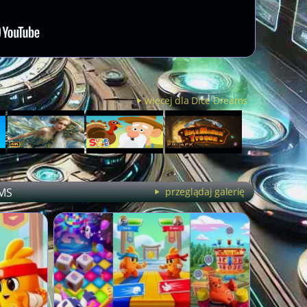
więcej dla Dice Dreams
MS
przeglądaj galerię