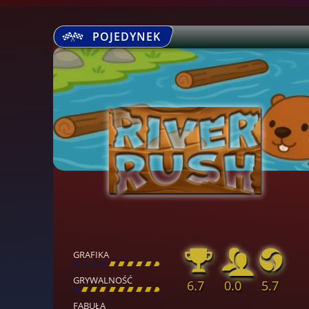
POJEDYNEK
GRAFIKA
[
\
\
\
\
\
\
\
\
]
GRYWALNOŚĆ
6.7
0.0
5.7
[
\
\
\
\
\
\
\
\
]
FABUŁA