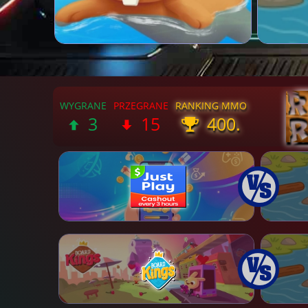
3
15
400.