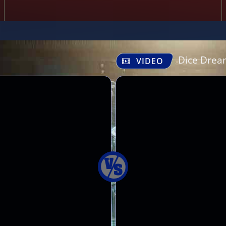
Dice Drea
VIDEO