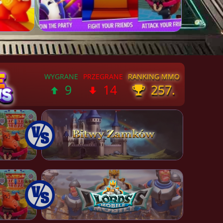
9
14
257.