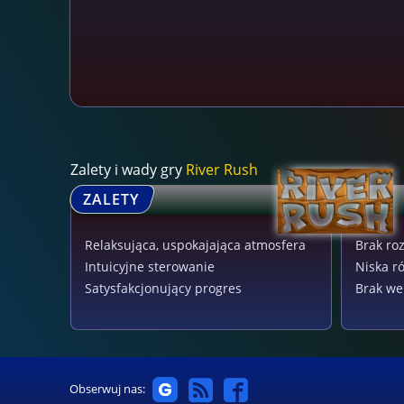
Zalety i wady gry
River Rush
ZALETY
Relaksująca, uspokajająca atmosfera
Brak ro
Intuicyjne sterowanie
Niska r
Satysfakcjonujący progres
Brak we
Obserwuj nas: