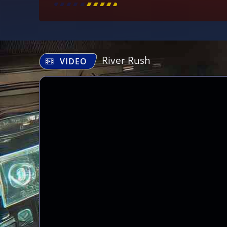
[
\
\
\
\
\
\
\
\
]
River Rush
VIDEO