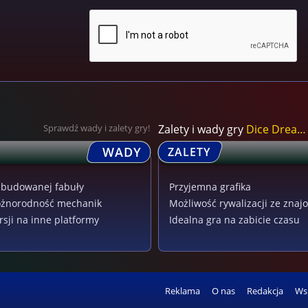
Sprawdź wady i zalety gry!
Zalety i wady gry
Dice Dreams
WADY
ZALETY
zbudowanej fabuły
Przyjemna grafika
óżnorodność mechanik
Możliwość rywalizacji ze zna
rsji na inne platformy
Idealna gra na zabicie czasu
Reklama
O nas
Redakcja
Ws