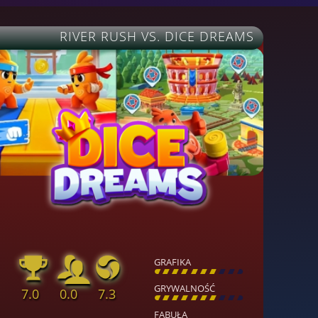
RIVER RUSH VS. DICE DREAMS
GRAFIKA
[
\
\
\
\
\
\
\
\
]
GRYWALNOŚĆ
7.0
0.0
7.3
[
\
\
\
\
\
\
\
\
]
FABUŁA