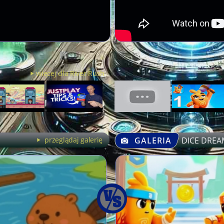
więcej dla River Rush
przeglądaj galerię
GALERIA
DICE DREA