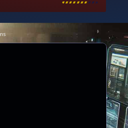
[
\
\
\
\
\
\
\
\
]
ms