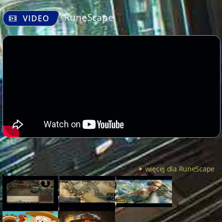
RuneScape
VIDEO
więcej dla RuneScape