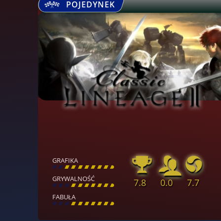
POJEDYNEK
GRAFIKA
[
\
\
\
\
\
\
\
\
]
GRYWALNOŚĆ
7.8
0.0
7.7
[
\
\
\
\
\
\
\
\
]
FABUŁA
[
\
\
\
\
\
\
\
\
]