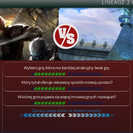
LINEAGE 2 
Wybierz grę, która ma bardziej atrakcyjny świat gry.
[
\
\
\
\
\
\
\
\
\
\
\
\
\
\
\
\
\
\
]
Który tytuł oferuje ciekawszy sposób rozwoju postaci?
[
\
\
\
\
\
\
\
\
\
\
\
\
\
\
\
\
\
\
]
W której grze pojawia się więcej innowacyjnych rozwiązań?
[
\
\
\
\
\
\
\
\
\
\
\
\
\
\
\
\
\
\
]