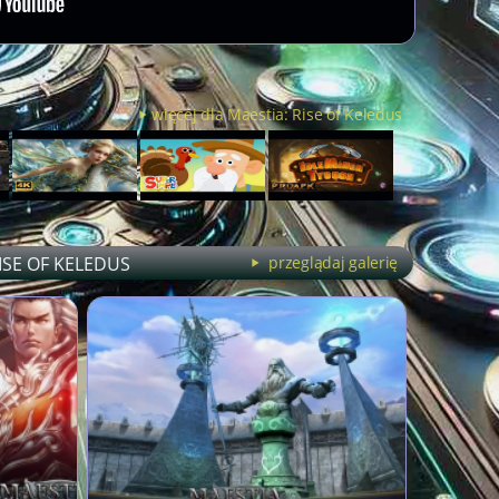
więcej dla Maestia: Rise of Keledus
ISE OF KELEDUS
przeglądaj galerię