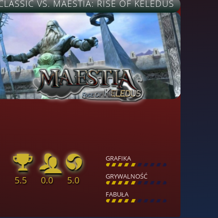
CLASSIC VS. MAESTIA: RISE OF KELEDUS
GRAFIKA
[
\
\
\
\
\
\
\
\
]
GRYWALNOŚĆ
5.5
0.0
5.0
[
\
\
\
\
\
\
\
\
]
FABUŁA
[
\
\
\
\
\
\
\
\
]