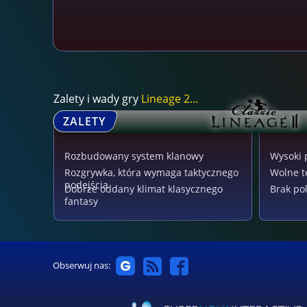
Zalety i wady gry
Lineage 2 Classic
ZALETY
Rozbudowany system klanowy
Wysoki 
Rozgrywka, która wymaga taktycznego
Wolne t
podejścia
Dobrze oddany klimat klasycznego
Brak pol
fantasy
Obserwuj nas: