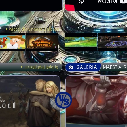
więcej dla Lineage 2 Classic
przeglądaj galerię
GALERIA
MAESTIA: R