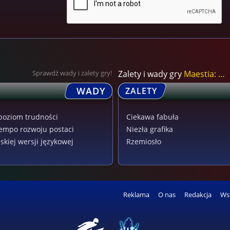
Sprawdź wady i zalety gry!
Zalety i wady gry
Maestia: Rise of K...
WADY
ZALETY
poziom trudności
Ciekawa fabuła
empo rozwoju postaci
Niezła grafika
skiej wersji językowej
Rzemiosło
Reklama
O nas
Redakcja
Ws