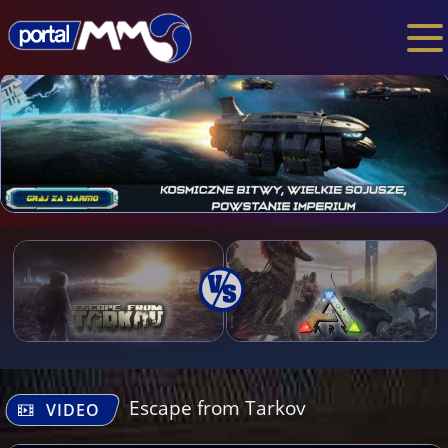
Escape from Tarkov
VIDEO