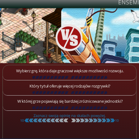
ENSEM
Wybierz grę, która daje graczowi większe możliwości rozwoju.
[
\
\
\
\
\
\
\
\
\
\
\
\
\
\
\
\
\
\
]
Który tytuł oferuje więcej rodzajów rozgrywki?
[
\
\
\
\
\
\
\
\
\
\
\
\
\
\
\
\
\
\
]
W której grze pojawiają się bardziej zróżnicowane jednostki?
[
\
\
\
\
\
\
\
\
\
\
\
\
\
\
\
\
\
\
]