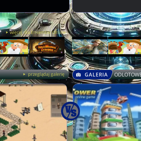
więcej dla Ensemble Online
przeglądaj galerię
GALERIA
ODLOTOWE