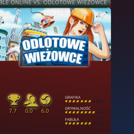
BLE ONLINE VS. ODLOTOWE WIEŻOWCE
GRAFIKA
[
\
\
\
\
\
\
\
\
]
GRYWALNOŚĆ
7.7
0.0
6.0
[
\
\
\
\
\
\
\
\
]
FABUŁA
[
\
\
\
\
\
\
\
\
]