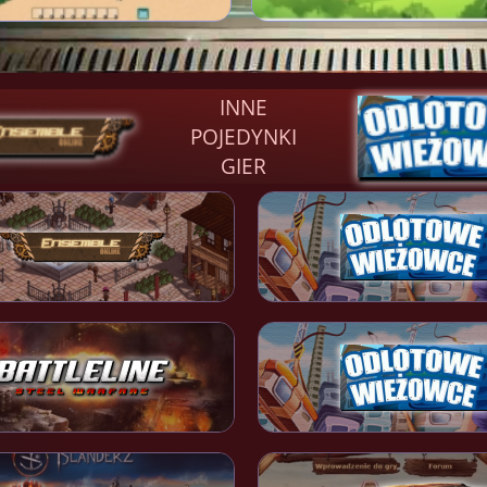
INNE
POJEDYNKI
GIER