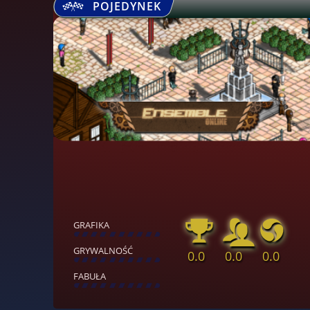
POJEDYNEK
GRAFIKA
[
\
\
\
\
\
\
\
\
]
GRYWALNOŚĆ
0.0
0.0
0.0
[
\
\
\
\
\
\
\
\
]
FABUŁA
[
\
\
\
\
\
\
\
\
]