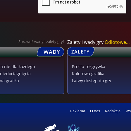
Sprawdź wady i zalety gry!
Zalety i wady gry
Odlotowe Wieżowce
WADY
ZALETY
a nie dla każdego
Prosta rozgrywka
niedociągnięcia
Kolorowa grafika
na grafika
Łatwy dostęp do gry
Reklama
O nas
Redakcja
Ws