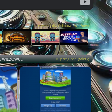
więcej dla Odlotowe Wieżowce
 WIEŻOWCE
przeglądaj galerię