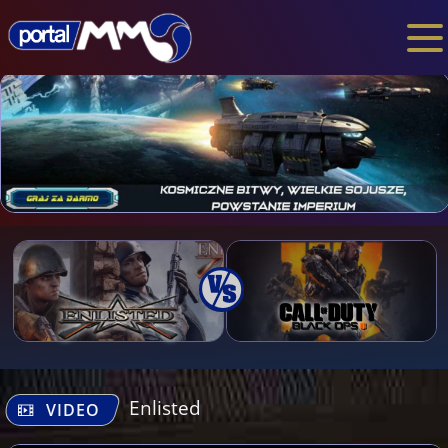
Enlisted
VIDEO