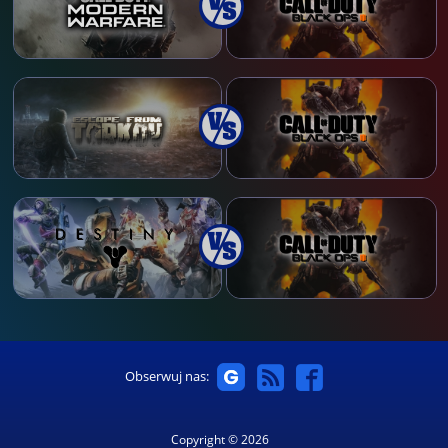
Obserwuj nas:
Copyright © 2026