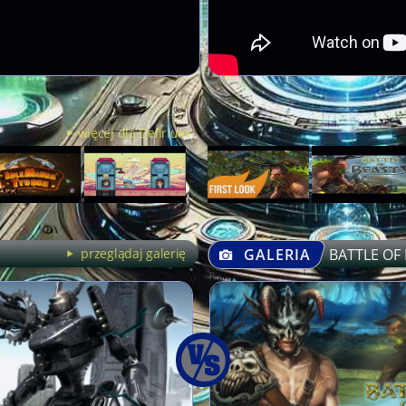
więcej dla Delirium
przeglądaj galerię
GALERIA
BATTLE OF