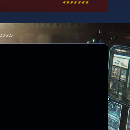
[
\
\
\
\
\
\
\
\
]
Beasts