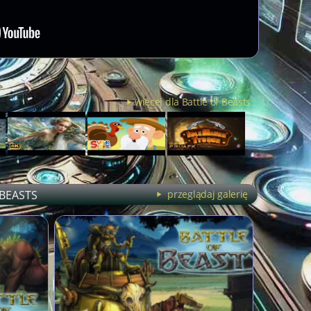
więcej dla Battle of Beasts
 BEASTS
przeglądaj galerię