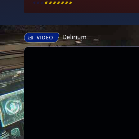
[
\
\
\
\
\
\
\
\
]
Delirium
VIDEO