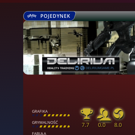
POJEDYNEK
GRAFIKA
[
\
\
\
\
\
\
\
\
]
GRYWALNOŚĆ
7.7
0.0
8.0
[
\
\
\
\
\
\
\
\
]
FABUŁA