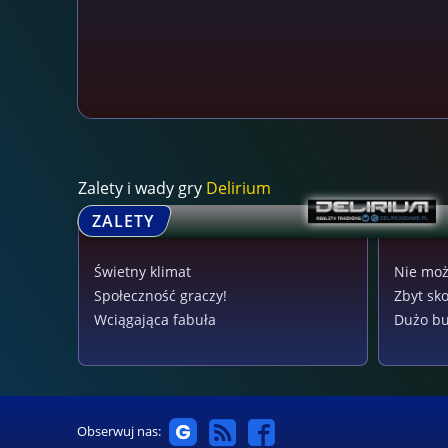
Zalety i wady gry
Delirium
ZALETY
Świetny klimat
Nie moż
Społeczność graczy!
Zbyt sk
Wciągająca fabuła
Dużo b
Obserwuj nas: