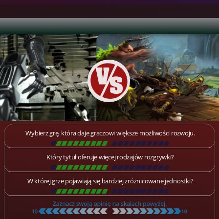
Wybierz grę, która daje graczowi większe możliwości rozwoju.
[
\
\
\
\
\
\
\
\
\
\
\
\
\
\
\
\
\
\
]
Który tytuł oferuje więcej rodzajów rozgrywki?
[
\
\
\
\
\
\
\
\
\
\
\
\
\
\
\
\
\
\
]
W której grze pojawiają się bardziej zróżnicowane jednostki?
[
\
\
\
\
\
\
\
\
\
\
\
\
\
\
\
\
\
\
]