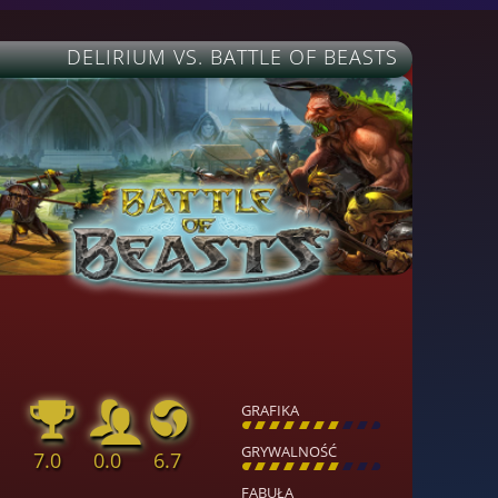
DELIRIUM VS. BATTLE OF BEASTS
GRAFIKA
[
\
\
\
\
\
\
\
\
]
GRYWALNOŚĆ
7.0
0.0
6.7
[
\
\
\
\
\
\
\
\
]
FABUŁA