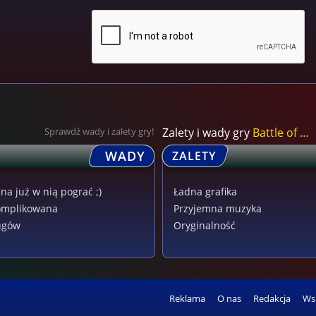
Sprawdź wady i zalety gry!
Zalety i wady gry
Battle of Beasts
WADY
ZALETY
na już w nią pograć ;)
Ładna grafika
omplikowana
Przyjemna muzyka
ugów
Oryginalność
Reklama
O nas
Redakcja
Ws