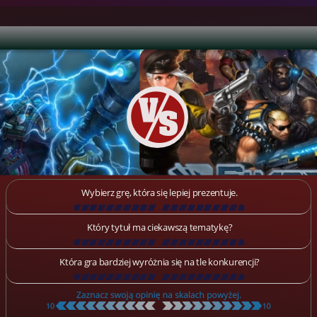
Wybierz grę, która się lepiej prezentuje.
[
\
\
\
\
\
\
\
\
\
\
\
\
\
\
\
\
\
\
]
Który tytuł ma ciekawszą tematykę?
[
\
\
\
\
\
\
\
\
\
\
\
\
\
\
\
\
\
\
]
Która gra bardziej wyróżnia się na tle konkurencji?
[
\
\
\
\
\
\
\
\
\
\
\
\
\
\
\
\
\
\
]