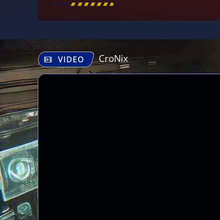
[
\
\
\
\
\
\
\
\
]
CroNix
VIDEO