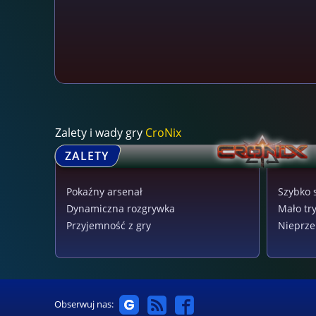
Zalety i wady gry
CroNix
ZALETY
Pokaźny arsenał
Szybko 
Dynamiczna rozgrywka
Mało tr
Przyjemność z gry
Nieprze
Obserwuj nas: