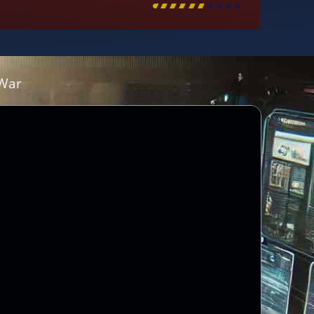
[
\
\
\
\
\
\
\
\
]
 War