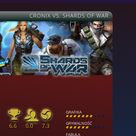
CRONIX VS. SHARDS OF WAR
GRAFIKA
[
\
\
\
\
\
\
\
\
]
GRYWALNOŚĆ
6.6
0.0
7.3
[
\
\
\
\
\
\
\
\
]
FABUŁA