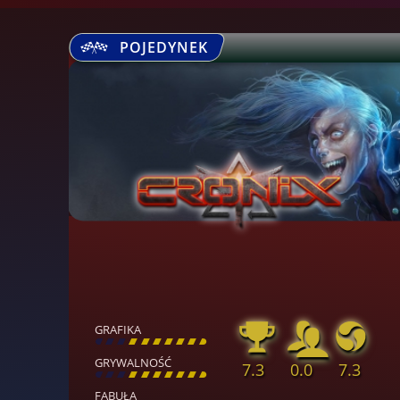
POJEDYNEK
GRAFIKA
[
\
\
\
\
\
\
\
\
]
GRYWALNOŚĆ
7.3
0.0
7.3
[
\
\
\
\
\
\
\
\
]
FABUŁA