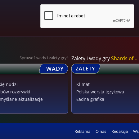
Sprawdź wady i zalety gry!
Zalety i wady gry
Shards of War
WADY
ZALETY
się nudzi
Klimat
ybów rozgrywki
Polska wersja językowa
myślane aktualizacje
Ładna grafika
Reklama
O nas
Redakcja
Ws