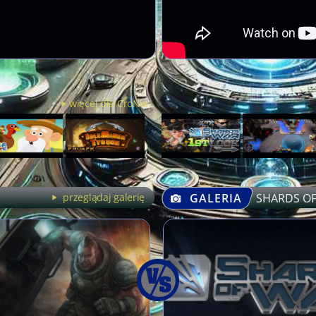
więcej dla CroNix
przeglądaj galerię
GALERIA
SHARDS O