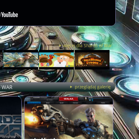
więcej dla Shards of War
F WAR
przeglądaj galerię