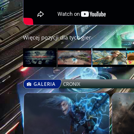
Więcej pozycji dla tych gier
GALERIA
CRONIX