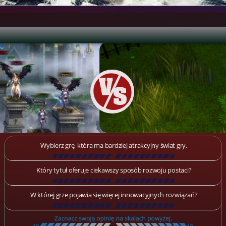
Wybierz grę, która ma bardziej atrakcyjny świat gry.
[
\
\
\
\
\
\
\
\
\
\
\
\
\
\
\
\
\
\
]
Który tytuł oferuje ciekawszy sposób rozwoju postaci?
[
\
\
\
\
\
\
\
\
\
\
\
\
\
\
\
\
\
\
]
W której grze pojawia się więcej innowacyjnych rozwiązań?
[
\
\
\
\
\
\
\
\
\
\
\
\
\
\
\
\
\
\
]