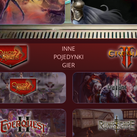
INNE
POJEDYNKI
GIER