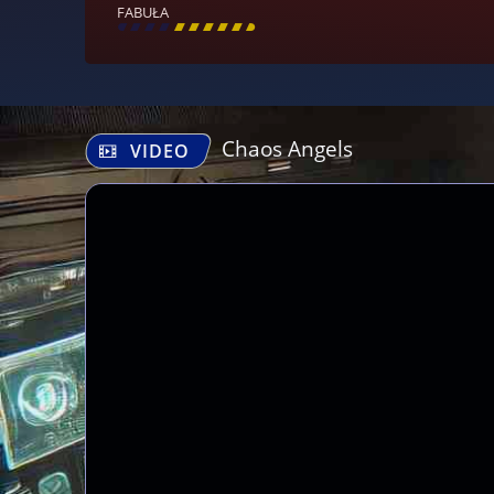
FABUŁA
[
\
\
\
\
\
\
\
\
]
Chaos Angels
VIDEO