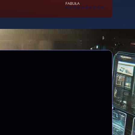
FABUŁA
[
\
\
\
\
\
\
\
\
]