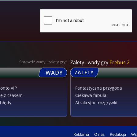
Sprawdź wady i zalety gry!
Zalety i wady gry
Erebus 2
WADY
ZALETY
konto VIP
Fantastyczna przygoda
ię z czasem
Ciekawa fabuła
błędy
Atrakcyjne rozgrywki
Reklama
O nas
Redakcja
Ws