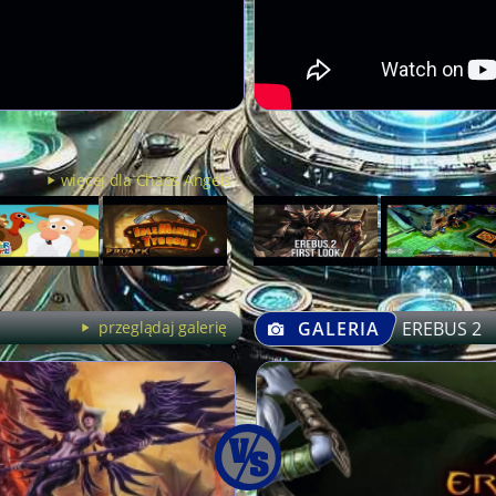
więcej dla Chaos Angels
przeglądaj galerię
GALERIA
EREBUS 2