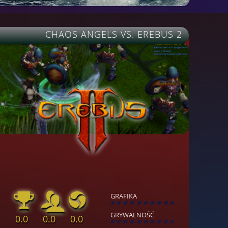
CHAOS ANGELS VS. EREBUS 2
GRAFIKA
[
\
\
\
\
\
\
\
\
]
GRYWALNOŚĆ
0.0
0.0
0.0
[
\
\
\
\
\
\
\
\
]