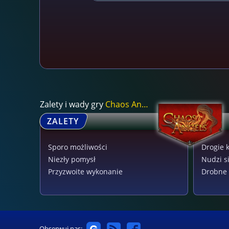
Zalety i wady gry
Chaos Angels
ZALETY
Sporo możliwości
Drogie 
Niezły pomysł
Nudzi s
Przyzwoite wykonanie
Drobne 
Obserwuj nas: