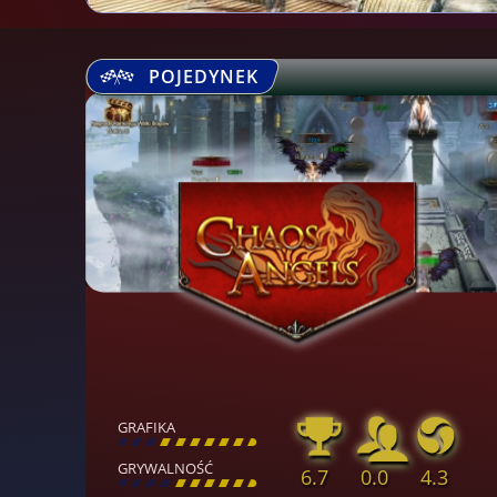
POJEDYNEK
GRAFIKA
[
\
\
\
\
\
\
\
\
]
GRYWALNOŚĆ
6.7
0.0
4.3
[
\
\
\
\
\
\
\
\
]