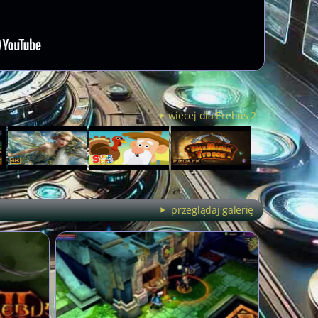
więcej dla Erebus 2
przeglądaj galerię