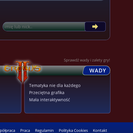
Sprawdź wady i zalety gry!
WADY
Tematyka nie dla każdego
Przeciętna grafika
Mała interaktywność
półpraca
Praca
Regulamin
Polityka Cookies
Kontakt