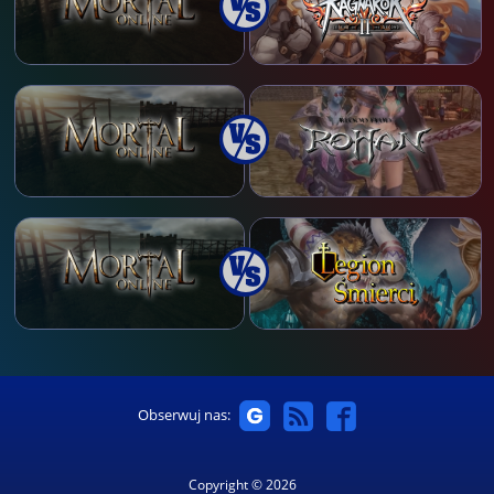
Obserwuj nas:
Copyright © 2026