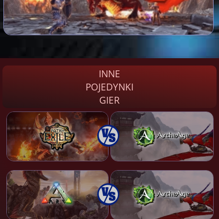
INNE
POJEDYNKI
GIER