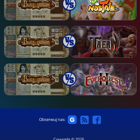
Obserwuj nas:
Copyright © 2026