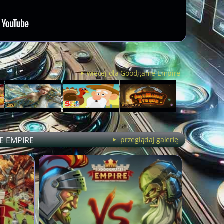
więcej dla Goodgame Empire
 EMPIRE
przeglądaj galerię