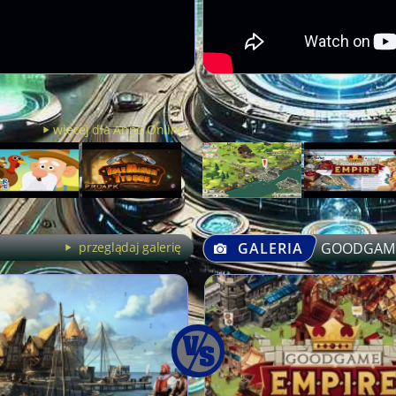
więcej dla Anno Online
przeglądaj galerię
GALERIA
GOODGAME