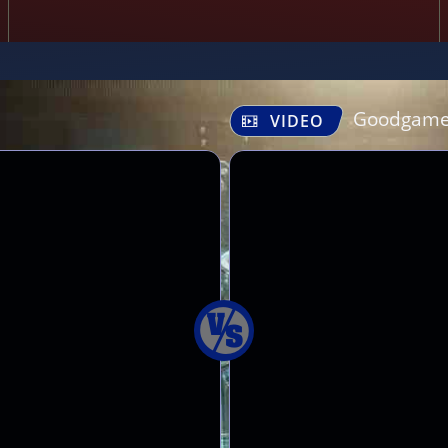
Goodgame
VIDEO