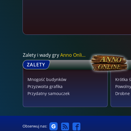
Zalety i wady gry
Anno Online
ZALETY
Mnogość budynków
Krótka 
Przyzwoita grafika
Powolny
Przydatny samouczek
Drobne 
Obserwuj nas: