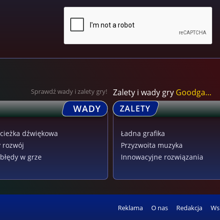
Sprawdź wady i zalety gry!
Zalety i wady gry
Goodgame Empire
WADY
ZALETY
ścieżka dźwiękowa
Ładna grafika
 rozwój
Przyzwoita muzyka
błędy w grze
Innowacyjne rozwiązania
Reklama
O nas
Redakcja
Ws