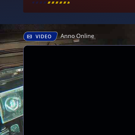
[
\
\
\
\
\
\
\
\
]
Anno Online
VIDEO