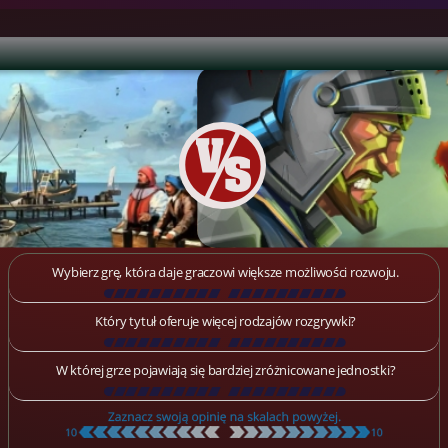
Wybierz grę, która daje graczowi większe możliwości rozwoju.
[
\
\
\
\
\
\
\
\
\
\
\
\
\
\
\
\
\
\
]
Który tytuł oferuje więcej rodzajów rozgrywki?
[
\
\
\
\
\
\
\
\
\
\
\
\
\
\
\
\
\
\
]
W której grze pojawiają się bardziej zróżnicowane jednostki?
[
\
\
\
\
\
\
\
\
\
\
\
\
\
\
\
\
\
\
]