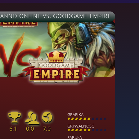
ANNO ONLINE VS. GOODGAME EMPIRE
GRAFIKA
[
\
\
\
\
\
\
\
\
]
GRYWALNOŚĆ
6.1
0.0
7.0
[
\
\
\
\
\
\
\
\
]
FABUŁA