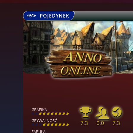
POJEDYNEK
GRAFIKA
[
\
\
\
\
\
\
\
\
]
GRYWALNOŚĆ
7.3
0.0
7.3
[
\
\
\
\
\
\
\
\
]
FABUŁA