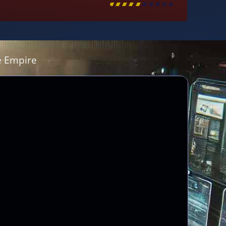
[
\
\
\
\
\
\
\
\
]
 Empire