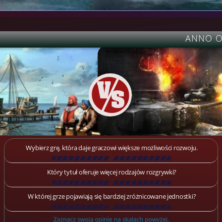
ANNO ON
Wybierz grę, która daje graczowi większe możliwości rozwoju.
[
\
\
\
\
\
\
\
\
\
\
\
\
\
\
\
\
\
\
]
Który tytuł oferuje więcej rodzajów rozgrywki?
[
\
\
\
\
\
\
\
\
\
\
\
\
\
\
\
\
\
\
]
W której grze pojawiają się bardziej zróżnicowane jednostki?
[
\
\
\
\
\
\
\
\
\
\
\
\
\
\
\
\
\
\
]