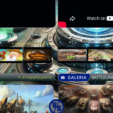
więcej dla Anno Online
przeglądaj galerię
GALERIA
BATTLELIN