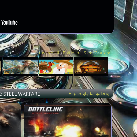
więcej dla Battleline: Steel Warfare
E: STEEL WARFARE
przeglądaj galerię