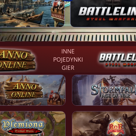
INNE
POJEDYNKI
GIER