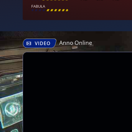
FABUŁA
[
\
\
\
\
\
\
\
\
]
Anno Online
VIDEO