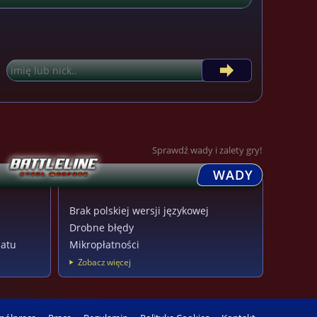
Sprawdź wady i zalety gry!
WADY
Brak polskiej wersji językowej
Drobne błędy
matu
Mikropłatności
Zobacz więcej