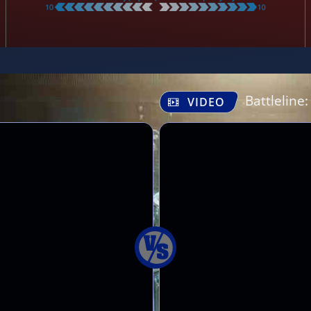
Battleline
VIDEO