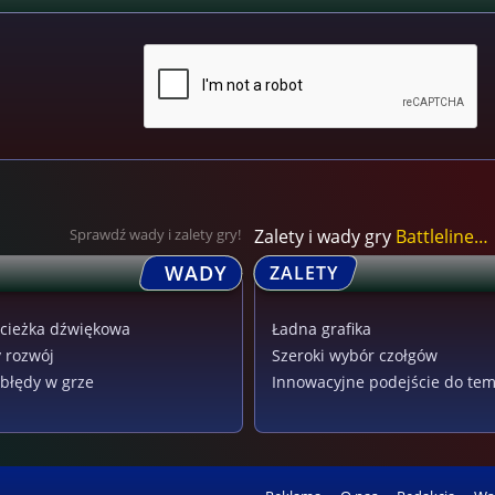
Sprawdź wady i zalety gry!
Zalety i wady gry
Battleline: Steel...
WADY
ZALETY
ścieżka dźwiękowa
Ładna grafika
 rozwój
Szeroki wybór czołgów
błędy w grze
Innowacyjne podejście do te