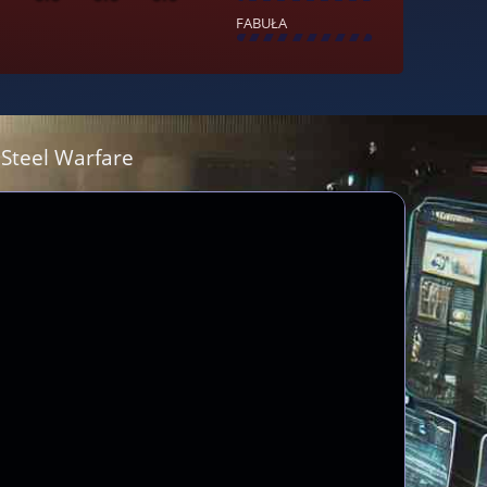
FABUŁA
[
\
\
\
\
\
\
\
\
]
: Steel Warfare