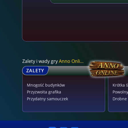
Zalety i wady gry
Anno Online
ZALETY
Mnogość budynków
Krótka 
Przyzwoita grafika
Powolny
Przydatny samouczek
Drobne 