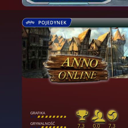
POJEDYNEK
GRAFIKA
[
\
\
\
\
\
\
\
\
]
GRYWALNOŚĆ
7.3
0.0
7.3
[
\
\
\
\
\
\
\
\
]