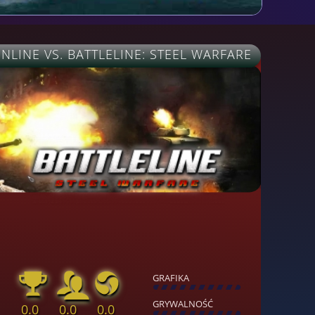
LINE VS. BATTLELINE: STEEL WARFARE
GRAFIKA
[
\
\
\
\
\
\
\
\
]
GRYWALNOŚĆ
0.0
0.0
0.0
[
\
\
\
\
\
\
\
\
]