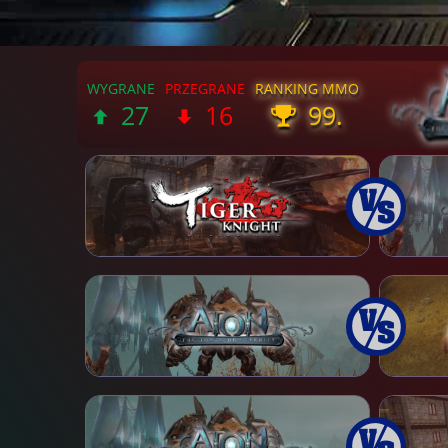
27
16
99.