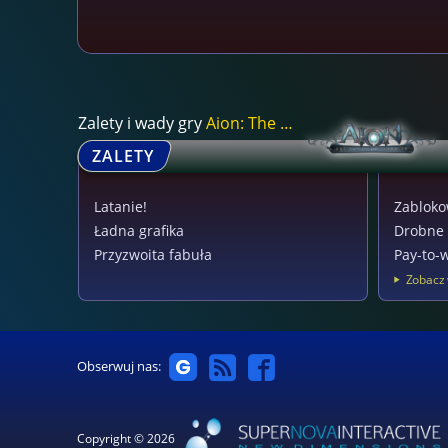
Zalety i wady gry
Aion: The Tower of...
ZALETY
Latanie!
Zabloko
Ładna grafika
Drobne 
Przyzwoita fabuła
Pay-to-
Zobacz 
Obserwuj nas:
Copyright © 2026