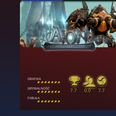
GRAFIKA
[
\
\
\
\
\
\
\
\
]
GRYWALNOŚĆ
7.7
0.0
7.7
[
\
\
\
\
\
\
\
\
]
FABUŁA
[
\
\
\
\
\
\
\
\
]