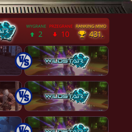
2
10
431.