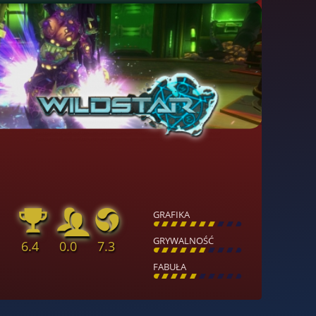
GRAFIKA
[
\
\
\
\
\
\
\
\
]
GRYWALNOŚĆ
6.4
0.0
7.3
[
\
\
\
\
\
\
\
\
]
FABUŁA
[
\
\
\
\
\
\
\
\
]