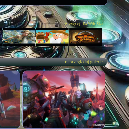
więcej dla WildStar
przeglądaj galerię