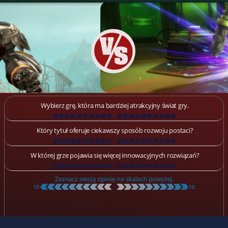
Wybierz grę, która ma bardziej atrakcyjny świat gry.
[
\
\
\
\
\
\
\
\
\
\
\
\
\
\
\
\
\
\
]
Który tytuł oferuje ciekawszy sposób rozwoju postaci?
[
\
\
\
\
\
\
\
\
\
\
\
\
\
\
\
\
\
\
]
W której grze pojawia się więcej innowacyjnych rozwiązań?
[
\
\
\
\
\
\
\
\
\
\
\
\
\
\
\
\
\
\
]