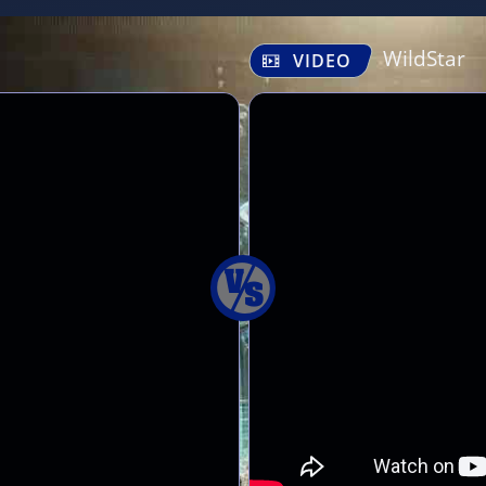
WildStar
VIDEO