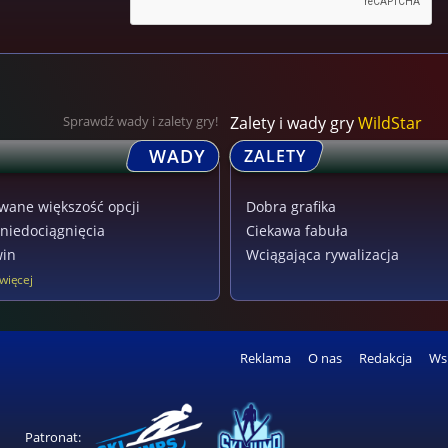
Sprawdź wady i zalety gry!
Zalety i wady gry
WildStar
WADY
ZALETY
wane większość opcji
Dobra grafika
niedociągnięcia
Ciekawa fabuła
win
Wciągająca rywalizacja
więcej
Reklama
O nas
Redakcja
Ws
Patronat: