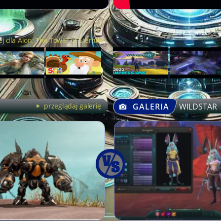
j dla Aion: The Tower of Eternity
przeglądaj galerię
GALERIA
WILDSTAR