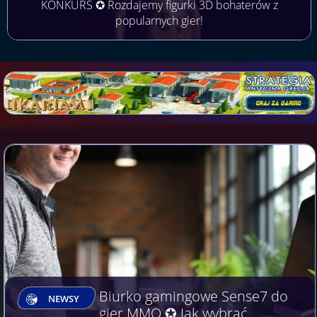
KONKURS ✪ Rozdajemy figurki 3D bohaterów z
popularnych gier!
Biurko gamingowe Sense7 do
NEWSY
gier MMO ✪ Jak wybrać