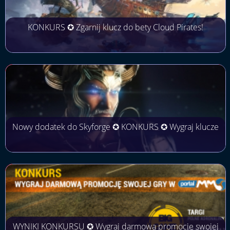
KONKURS ✪ Zgarnij klucz do bety Cloud Pirates!
Nowy dodatek do Skyforge ✪ KONKURS ✪ Wygraj klucze
WYNIKI KONKURSU ✪ Wygraj darmową promocję swojej