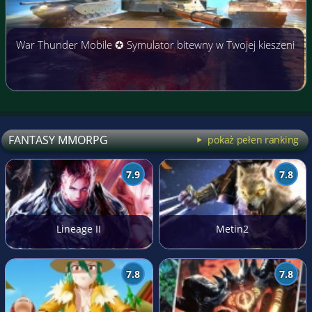
War Thunder Mobile ✪ Symulator bitewny w Twojej kieszeni
FANTASY MMORPG
pokaż pełen ranking
7.9
7.8
Lineage II
Metin2
7.8
7.8