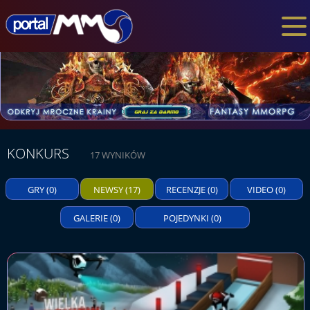
KONKURS
17 WYNIKÓW
GRY
(0)
NEWSY
(17)
RECENZJE
(0)
VIDEO
(0)
GALERIE
(0)
POJEDYNKI
(0)