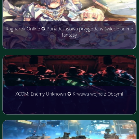
Ragnarok Online ✪ Ponadczasowa przygoda w świecie anime
fantasy
XCOM: Enemy Unknown ✪ Krwawa wojna z Obcymi