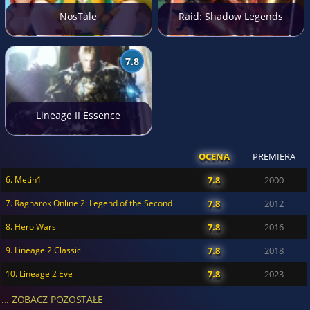
NosTale
Raid: Shadow Legends
7.8
Lineage II Essence
OCENA
PREMIERA
6. Metin1
7.8
2000
7. Ragnarok Online 2: Legend of the Second
7.8
2012
8. Hero Wars
7.8
2016
9. Lineage 2 Classic
7.8
2018
10. Lineage 2 Eve
7.8
2023
... ZOBACZ POZOSTAŁE