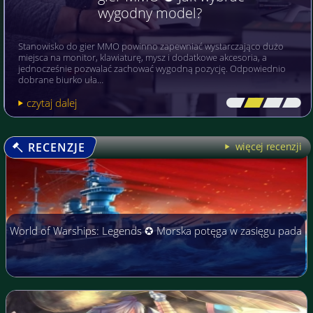
wygodny model?
Stanowisko do gier MMO powinno zapewniać wystarczająco dużo
miejsca na monitor, klawiaturę, mysz i dodatkowe akcesoria, a
jednocześnie pozwalać zachować wygodną pozycję. Odpowiednio
dobrane biurko uła…
czytaj dalej
[\
\\
\\
\]
RECENZJE
więcej recenzji
World of Warships: Legends ✪ Morska potęga w zasięgu pada