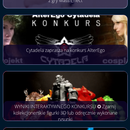
z gry Mass Effect
Cytadela zaprasza na konkurs AlterEgo
WYNIKI INTERAKTYWNEGO KONKURSU ✪ Zgarnij
kolekcjonerskie figurki 3D lub odręcznie wykonane
rysunki